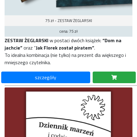
75 zł - ZESTAW ŻEGLARSKI
cena: 75 zł
ZESTAW ŻEGLARSKI
w postaci dwóch książek:
“Dom na
jachcie”
oraz “
Jak Florek został piratem”
.
To idealna kombinacja (nie tylko) na prezent dla większego i
mniejszego czytelnika.
szczegóły